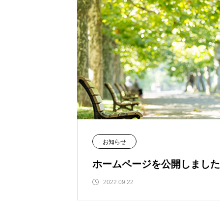
お知らせ
ホームページを公開しました
2022.09.22